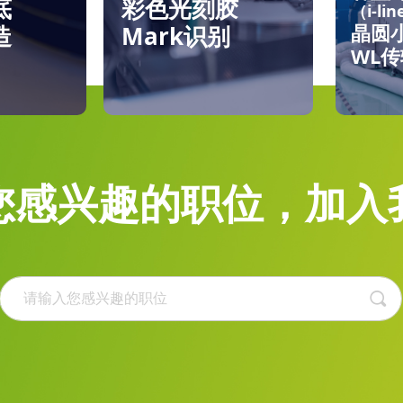
底
彩色光刻胶
（i-li
晶圆
造
Mark识别
WL
您感兴趣的职位，加入
끠