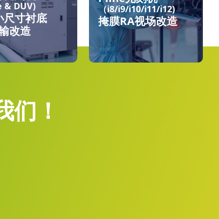
ne & DUV)
（i8/i9/i10/i11/i12)
小尺寸衬底
掩膜RA视场改造
传输改造
我们！