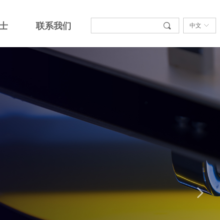
士
联系我们
끠
中文
ꀅ
넲