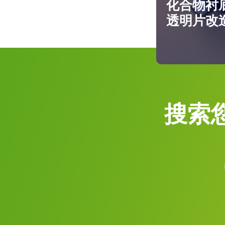
化合物衬
透明片改
搜索